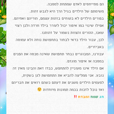
הם מתייחסים לאדם שמתחת למסכה.
משימתם של הילדים בגיל הרך היא לגבש זהות.
בפורים הילדים לא בטוחים בזהות עצמם, הוריהם ואחיהם.
אפילו שינוי כמו איפור יכול לעורר בילד חרדה ולכן רצוי
שאנו, ההורים והצוות נשמור על זהותנו.
לכן, עבור הילד כדאי לבחור בתחפושת נוחה ולא עמוסה
באביזרים.
עבורנו, המבוגרים נבחר תחפושת שאינה מכסה את הפנים
במסכה או איפור מוגזם.
אם הילד אינו מעוניין להתחפש, כבדו זאת והבינו מאין זה
נובע. אני ממליצה להביא את התחפושת לגן בשקית,
לפעמים הילדים משנים את דעתם כשהם רואים את חבריהם
ואז נוכל לזכות בכמה תמונות מיוחדות
חג
שמח
ו
מבדח
!!